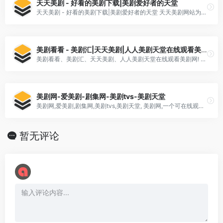
天天美剧 - 好看的美剧下载|美剧爱好者的天堂
天天美剧 - 好看的美剧下载|美剧爱好者的天堂 天天美剧网站为全球的美剧爱好者们提供美剧的下载地址,最新资讯,热门评论,在线观看等服务,天天美剧网,美剧爱好者的天堂。
美剧看看 - 美剧汇|天天美剧|人人美剧天堂在线观看美剧网!
美剧看看、美剧汇、天天美剧、人人美剧天堂在线观看美剧网! 美剧看看提供给天天美剧汇、好看的美剧在线观看、最新美剧下载、人人美剧天堂在线观看美剧网。美剧看看提供2023年最新美剧、2023年美剧推荐、2023年豆瓣美剧排行榜,海量美剧在线观看尽在美剧看看。
美剧网-爱美剧-剧集网-美剧tvs-美剧天堂
美剧网,爱美剧,剧集网,美剧tvs,美剧天堂, 美剧网,一个可在线观看美剧的视频网站。这里有最新最全的美剧资源,采用云点播技术,给你高清流畅的观看体验。
暂无评论