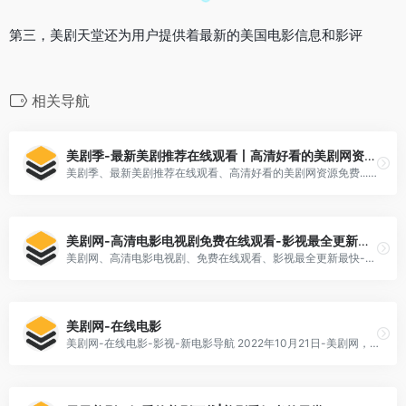
第三，美剧天堂还为用户提供着最新的美国电影信息和影评
相关导航
美剧季-最新美剧推荐在线观看丨高清好看的美剧网资源免费
美剧季、最新美剧推荐在线观看、高清好看的美剧网资源免费... 美剧季,全宇宙最好看的美剧网站,看美剧的好选择,大尺度美剧随便看,最丰富的美剧排行榜,最棒的美剧推荐,尊贵的手机用户享有高清、流畅、无广告的观看体验。
美剧网-高清电影电视剧免费在线观看-影视最全更新最快
美剧网、高清电影电视剧、免费在线观看、影视最全更新最快-美... 美剧网是百度影音资源和迅雷高清下载资源的电影网,提供最全的热播电影大片,最新电视剧,韩国电视剧、香港TVB电视剧、韩剧、日剧、美剧、综艺的在线观看/迅雷下载,百度影音高清...
美剧网-在线电影
美剧网-在线电影-影视-新电影导航 2022年10月21日-美剧网，提供美剧网官网最新网址，美剧网是一个在线电影网站，meiju5被新电影导航收录于在线电影-影视栏目中。美剧网携手爱美剧，天天美剧，美剧天堂...