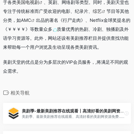
于各类
美国电视剧
、英剧、网络剧等类型。同时，美剧天堂也
专注于传统标准而广受欢迎的电影、纪录片、
综艺
节目等其他
分类，如AM
C
出品的著名《行尸走肉》、Netflix金球奖提名的
《￥￥￥￥》等数量众多、质量优秀的热剧、冷剧、独播剧及外
语学习资源等。此外，网站还设有美剧推荐栏目并提供查找功能
来帮助每一个用户浏览及生动呈现各类美剧资讯。
美剧天堂的优点是分为多层次的VIP会员服务，,将满足不同的观
众需求。
相关导航
美剧季-最新美剧推荐在线观看丨高清好看的美剧网资源免费
美剧季、最新美剧推荐在线观看、高清好看的美剧网资源免费... 美剧季,全宇宙最好看的美剧网站,看美剧的好选择,大尺度美剧随便看,最丰富的美剧排行榜,最棒的美剧推荐,尊贵的手机用户享有高清、流畅、无广告的观看体验。