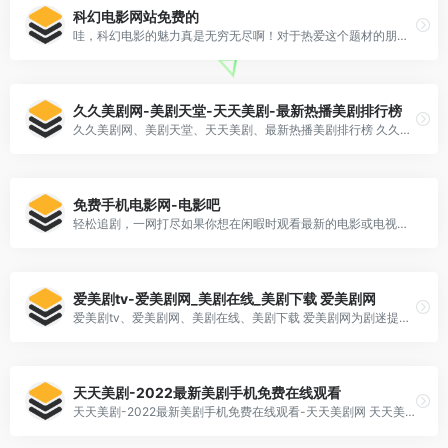
科幻电影网站免费的
哇，科幻电影的魅力真是无穷无尽啊！对于热爱这个题材的朋友们来说，找到一个免费且内容全面的科幻电影网站可谓是一大[…]
久久美剧网-美剧天堂-天天美剧-最新热播美剧排行榜
久久美剧网、美剧天堂、天天美剧、最新热播美剧排行榜 久久美剧网分享美剧天堂,天天美剧,热播美剧最新高清电影电视剧、伦理片、综艺、美剧、韩剧、英剧、日剧等迅雷下载,等资源在线观看!
免费手机电影网-电影吧
轻松追剧，一网打尽如果你想在闲暇时观看最新的电影或电视剧，这里有几款免费的在线观看平台推荐给你。这些平台不仅[…]
爱美剧tv-爱美剧网_美剧在线_美剧下载 爱美剧网
爱美剧tv、爱美剧网、美剧在线、美剧下载 爱美剧网为剧迷提供最新最全的美剧在线观看和下载,推荐各种高清美剧资源,包括动作枪战、灵异惊悚、科幻魔幻、罪案谍战、情景喜剧、综艺选秀等各种类型的美剧。
天天美剧-2022最新美剧手机免费在线观看
天天美剧-2022最新美剧手机免费在线观看-天天美剧网 天天美剧网提供最新,最好看的2022美剧,免费电影在线播放,天天美剧网高清电影电视剧、经典动漫、热门综艺娱乐在线点播,天天美剧网专注打造资源最全的美剧网!