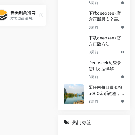
3周前
爱美剧高清网_美剧天堂_好看的美剧排行榜
下载deepseek官
爱美剧高清网、美剧天堂、好看的美剧排行榜 爱美剧网由国内资深美剧字幕组成员创办,意在为大家提供最极致的美剧在线高清资源和推荐好看的美剧
方正版最安全高效
渠道
3周前
下载deepseek官
方正版方法
3周前
Deepseek免登录
使用方法详解
3周前
蛋仔网每日最低撸
5000金币教程，
白嫖金币快速赚大
3周前
钱
热门标签