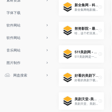
素材资源
新全集网 - 科幻电影大全
新全集网电影频道为您提供好看的科幻电影，经典科幻电影，最新科幻电影大全推荐同时还有更多的科幻电影在线观看，关注科幻电影，海量科幻电影大全...
字体下载
软件网站
努努影院 - 最新科幻电影
哇，这个栏目真是为广大科幻片爱好者量身定制的天堂啊！不仅提供各类最新好看的爱情片，还收集了最新热门的科幻片排行[…]
软件网站
音乐网站
511美剧网 - 美剧|美剧在线|美剧天堂
511美剧网是一家提供美剧在线观看服务的网站。该网站涵盖了大量美国电视剧，包括各种类型和风格。其中主演帕迪·康斯戴恩、奥利维亚·库克、艾玛·达西、马特·史密斯、史蒂夫·图森特、伊芙·贝斯特、瑞斯·伊凡斯、水野索诺娅、法比安·弗兰克尔、米莉·阿尔柯克等人。
图片制作
网盘搜索
好看的美剧下载_最新美剧在线观看_推荐美剧排行榜前十名
好看的美剧下载、最新美剧在线观看、推荐美剧排行榜前十名-... 天天美剧网提供海量高清好看的美剧,最新美剧在线观看,美剧排行榜前十名。
美剧天堂-美剧网-天天美剧-美国电视剧-美剧免费看-美剧窝
美剧天堂、美剧网、天天美剧、美国电视剧、美剧免费看、美剧窝 【美剧天堂】为您提供高清无删减电影手机免费在线观看,2022最新热播vip美国电视剧免费在线观看,美剧天堂提供各种好看的美国电影、美国电视剧、美国动漫、美国综艺免费在线观看更多好看热播经典影...