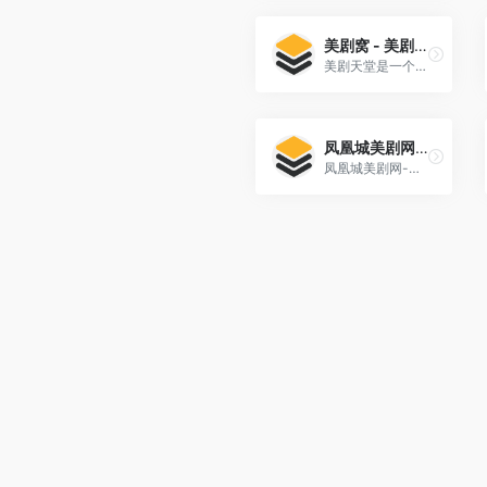
美剧窝 - 美剧天堂-美剧网-天天美剧-美国电视剧-美剧免费看
美剧天堂是一个提供高清无删减电影手机免费在线观看以及最新热播vip美国电视剧免费在线观看的网站。这个网站提供了[…]
凤凰城美剧网-热播美剧在线观看、推荐高清免费观看美剧
凤凰城美剧网-热播美剧在线观看、推荐高清免费观看美剧、... 凤凰城美剧网提供最新在线观看美剧的中文美剧网,推荐高清好看的美剧在线观看,最新美剧下载,为美剧爱好者推荐精彩好看的最新美剧排行榜。