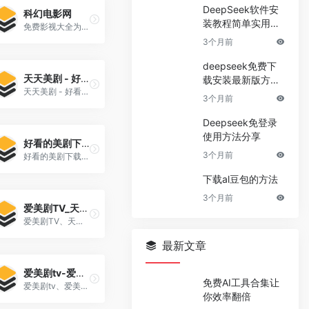
DeepSeek软件安
科幻电影网
装教程简单实用快
免费影视大全为您提供最新全集『科幻电影网』在线手机播放，科幻电影网剧情为：整个人好像被人剥离了筋骨全身疲软只想倒下来那个女生有一些心软了她最怕看到别人哭的
速上手
3个月前
deepseek免费下
天天美剧 - 好看的美剧下载|美剧爱好者的天堂
载安装最新版方法
天天美剧 - 好看的美剧下载|美剧爱好者的天堂 天天美剧网站为全球的美剧爱好者们提供美剧的下载地址,最新资讯,热门评论,在线观看等服务,天天美剧网,美剧爱好者的天堂。
指南
3个月前
Deepseek免登录
使用方法分享
好看的美剧下载_最新美剧在线观看_经典美剧推荐排行榜
3个月前
好看的美剧下载、最新美剧在线观看、经典美剧推荐排行榜-天... 天天美剧网提供海量高清好看的美剧下载,最新美剧在线观看,经典美剧推荐排行榜。
下载al豆包的方法
3个月前
爱美剧TV_天天美剧网_这里是在线美剧天堂,我们一起看美剧 爱美剧
爱美剧TV、天天美剧网、这里是在线美剧天堂、我们一起看美剧、 爱美剧(www.airclean-tech.com)是一家免费VIP影视在线观看的平台,拥有海量、优质、高清电影和好看的电视剧,清晰画质在线动漫。专业全网收集最新,最好看的电视剧、高清电影、...
最新文章
爱美剧tv-爱美剧网_美剧在线_美剧下载 爱美剧网
免费AI工具合集让
爱美剧tv、爱美剧网、美剧在线、美剧下载、 爱美剧网、为剧迷提供最新最全的美剧在线观看和下载,推荐各种高清美剧资源,包括动作枪战、灵异惊悚、科幻魔幻、罪案谍战、情景喜剧、综艺选秀等各种类型的美剧。
你效率翻倍