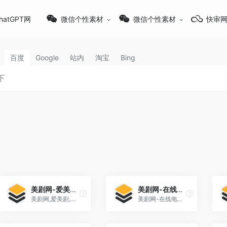
hatGPT网
微信个性素材
微信个性素材
快审
百度
Google
站内
淘宝
Bing
美剧网-爱美剧-剧集网-美剧tvs-美剧天堂
美剧网-在线电影
美剧网,爱美剧,剧集网,美剧tvs,美剧天堂, 美剧网,一个可在线观看美剧的视频网站。这里有最新最全的美剧资源,采用云点播技术,给你高清流畅的观看体验。
美剧网-在线电影-影视-新电影导航 2022年10月21日-美剧网，提供美剧网官网最新网址，美剧网是一个在线电影网站，meiju5被新电影导航收录于在线电影-影视栏目中。美剧网携手爱美剧，天天美剧，美剧天堂...