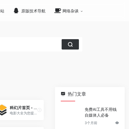
网站
原版技术导航
网络杂谈
热门文章
科幻片首页 - 最新好看的最热好看的科幻电影大全
免费AI工具不用钱
电影大全为您提供电影、最热科幻电影推荐。欢迎科幻电影爱好者来到在线观看观看，并提供大陆、日本、韩国、欧美大片免费高清电影，看电影尽在com-策驰影院。
自媒体人必备
3个月前