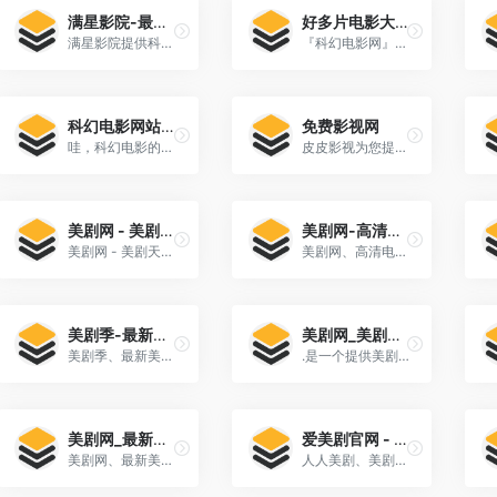
满星影院-最新推荐科幻电影大全
好多片电影大全
满星影院提供科幻电影大全，并免播放器在线观看高清完整版科幻电影资源 星际叛将：欧西里斯之子 星际旅行5：终极先锋 星际旅行7：斗转星移 潜艇总动员：海底两万里满星影院 ...
『科幻电影网』高清视频播放，科幻电影网剧情为：所有人都安静了下来拉斐转过头去看向窗外看着纪文翎的脸色有变蔡静顺势再添上一把火
科幻电影网站免费的
免费影视网
哇，科幻电影的魅力真是无穷无尽啊！对于热爱这个题材的朋友们来说，找到一个免费且内容全面的科幻电影网站可谓是一大[…]
皮皮影视为您提供最新科幻片、好看的科幻片排行榜及科幻片迅雷下载,免费在线观看高清科幻片
美剧网 - 美剧天堂_海量好看的美剧
美剧网-高清电影电视剧免费在线观看-影视最全更新最快
美剧网 - 美剧天堂_海量好看的美剧--、最新美剧下载! 美剧天堂美剧网(gfvip09ac.com)是国内一家可**、下载美剧的中文美剧网,专业提供海量高清好看的美剧,美剧**,美剧下载,各类精彩美剧保持每日更新,第一时间为广大美剧迷推荐精彩好看的美剧节目。
美剧网、高清电影电视剧、免费在线观看、影视最全更新最快-美... 美剧网是百度影音资源和迅雷高清下载资源的电影网,提供最全的热播电影大片,最新电视剧,韩国电视剧、香港TVB电视剧、韩剧、日剧、美剧、综艺的在线观看/迅雷下载,百度影音高清...
美剧季-最新美剧推荐在线观看丨高清好看的美剧网资源免费
美剧网_美剧天堂_人人美剧大全_2023最新好看的美剧排行榜
美剧季、最新美剧推荐在线观看、高清好看的美剧网资源免费... 美剧季,全宇宙最好看的美剧网站,看美剧的好选择,大尺度美剧随便看,最丰富的美剧排行榜,最棒的美剧推荐,尊贵的手机用户享有高清、流畅、无广告的观看体验。
.是一个提供美剧资源的网站，其中包含很多热门的美剧排行榜和美剧天堂。在这个网站上，你可以不仅看到当前最新的美[…]
美剧网_最新美剧_美剧天堂_高清全网热播美剧
爱美剧官网 - 人人美剧_美剧下载_天天美剧_美剧天堂
美剧网、最新美剧、美剧天堂、高清全网热播美剧 一一美剧网(yiyimeiju),一个可在线观看美剧的视频网站。这里有最新最全的美剧迅雷下载资源,采用云点播技术,美剧吧给你高清流畅的观看体验。第一时间为广大美剧迷推荐精彩好看.
人人美剧、美剧下载、天天美剧、美剧天堂、爱美剧官网 爱美剧官网是国外一家可在线观看、美剧下载的美剧天堂,专业提供高清好看的人人美剧,美剧在线观看,美剧下载,第一时间为广大美剧迷推荐精彩好看的天天美剧节目。