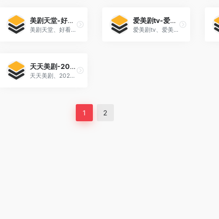
美剧天堂-好看的美剧在线观看|最新美剧下载|人人爱美剧网
爱美剧tv-爱美剧网_美剧在线_美剧下载 爱美剧网
美剧天堂、好看的美剧在线观看、最新美剧下载、人人爱美剧网! 美剧天堂提供给爱美剧的人、好看的美剧在线观看、最新美剧下载、人人都爱美剧网。美剧天堂提供2023年最新美剧、2023年美剧推荐、2023年豆瓣美剧排行榜,海量美剧在线观看尽在美剧天堂。
爱美剧tv、爱美剧网、美剧在线、美剧下载 爱美剧网为剧迷提供最新最全的美剧在线观看和下载,推荐各种高清美剧资源,包括动作枪战、灵异惊悚、科幻魔幻、罪案谍战、情景喜剧、综艺选秀等各种类型的美剧。
天天美剧-2022年最新高清热播电影-好看的电视剧免费在线观看
天天美剧、2022年最新高清热播电影、好看的电视剧免费在线观看、 天天美剧免费为您提供最新热播高清电影、电视剧,热门韩剧,欧美大片在线观看,每天更新好看的电视剧,最新综艺秀,明星信息与相关电影电视剧,天天美剧电影网同时提供电影电视剧演...
1
2