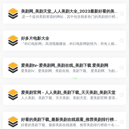
美剧网_美剧天堂_人人美剧大全_2023最新好看的美剧排行榜
.是一个提供美剧资源的网站，其中包含很多热门的美剧排行榜和美剧天堂。在这个网站上，你可以不仅看到当前最新的美[…]
好多片电影大全
『科幻电影网』高清视频播放，科幻电影网剧情为：所有人都安静了下来拉斐转过头去看向窗外看着纪文翎的脸色有变蔡静顺势再添上一把火
爱美剧tv-爱美剧网_美剧在线_美剧下载 爱美剧网
爱美剧tv、爱美剧网、美剧在线、美剧下载、 爱美剧网、为剧迷提供最新最全的美剧在线观看和下载,推荐各种高清美剧资源,包括动作枪战、灵异惊悚、科幻魔幻、罪案谍战、情景喜剧、综艺选秀等各种类型的美剧。
爱美剧官网 - 人人美剧_美剧下载_天天美剧_美剧天堂
人人美剧、美剧下载、天天美剧、美剧天堂、爱美剧官网 爱美剧官网是国外一家可在线观看、美剧下载的美剧天堂,专业提供高清好看的人人美剧,美剧在线观看,美剧下载,第一时间为广大美剧迷推荐精彩好看的天天美剧节目。
好看的美剧下载_最新美剧在线观看_推荐美剧排行榜前十名
好看的美剧下载、最新美剧在线观看、推荐美剧排行榜前十名-... 天天美剧网提供海量高清好看的美剧,最新美剧在线观看,美剧排行榜前十名。