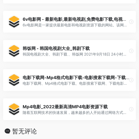
6v电影网 - 最新电影,最新电视剧,免费电影下载,电视剧下载
6v电影网是一家提供最新电影和电视剧资源下载的网站。该网站每天都会为广大用户搜集并更新最新的电影和电视剧资源，同时还提供以免费方式进行下载，方便了喜爱影视的用户。
韩饭网 - 韩国电视剧大全_韩剧下载
韩国电视剧大全、韩剧下载 、韩饭网 2021年9月18日 24小时全面及时的韩国电视剧更新连载,韩剧中文字幕版翻译,百度云在线观看,韩剧下载,韩剧排行榜,韩剧推荐,最全热门韩剧尽在韩饭韩剧网。
电影下载网-Mp4格式电影下载-电影搜索下载网-下载电影网
电影下载网、Mp4格式电影下载、电影搜索下载网、下载电影网 为您免费分享最新的高清电影、电视剧、动漫、美剧等影视在线资源,并提供免费迅雷BT等下载服务.资源格式主要为Mkv和Rmvb、MP4,建议使用迅雷下载
Mp4电影_2022最新高清MP4电影资源下载
随着互联网技术的快速发展，越来越多的人开始通过网络方式获取所需的娱乐资讯和电影资源。而MP4格式作为一种常见的[…]
暂无评论