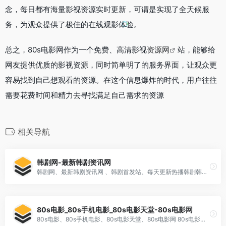
念，每日都有海量影视资源实时更新，可谓是实现了全天候服
务，为观众提供了极佳的在线观影体验。
总之，80s电影网作为一个免费、高清影视
资源网
站，能够给
网友提供优质的影视资源，同时简单明了的服务界面，让观众更
容易找到自己想观看的资源。在这个信息爆炸的时代，用户往往
需要花费时间和精力去寻找满足自己需求的资源
相关导航
韩剧网-最新韩剧资讯网
韩剧网、最新韩剧资讯网 、韩剧首发站、每天更新热播韩剧韩影、韩国综艺节目、最新韩剧剧情介绍、韩剧分集介绍的网站、韩剧大结局、热门韩剧电视剧在线播放、韩剧首发站,一家专门更新韩剧的网站
80s电影_80s手机电影_80s电影天堂-80s电影网
80s电影、80s手机电影、80s电影天堂、80s电影网 80s电影网为您提供好看的电影,最新电视剧,新番动漫,热门综艺节目排行榜,80s电影免费在线观看伦理电影、动作片、喜剧片、爱情片、搞笑片等80s手机电影,更多电影电视剧高清在线