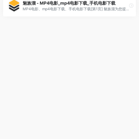
魅族溜 - MP4电影_mp4电影下载_手机电影下载
MP4电影、mp4电影下载、手机电影下载[第1页] 魅族溜为您提供MP4电影高清下载，高清电影让您看不完，手机电影让您下不完，魅族溜是您下MP4电影的最佳网站