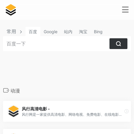
常用
百度
Google
站内
淘宝
Bing
动漫
风行高清电影 -
风行网是一家提供高清电影、网络电视、免费电影、在线电影和电影下载等服务的新一代视频平台。该平台集合了各种类型的视频内容，包括电视剧、综艺、动漫以及体育赛事等等。作为一个全平台的视频服务提供商，风行网已经累积了7亿用户。该平台还为传媒机构和品牌提供了广告服务。