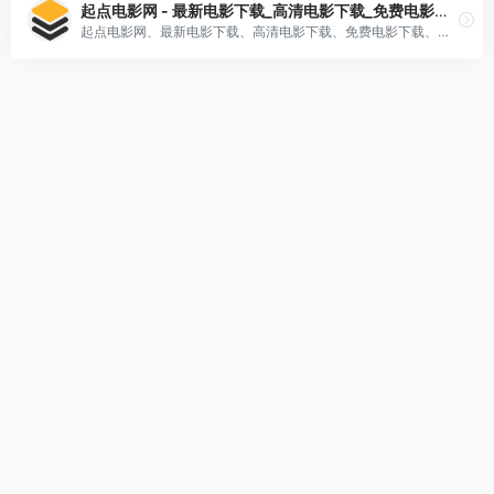
起点电影网 - 最新电影下载_高清电影下载_免费电影下载_迅雷电影下载
起点电影网、最新电影下载、高清电影下载、免费电影下载、迅雷电影下载、起点电影网分享最新最好看的电影，最新电影、经典电影、动漫、电视剧等免费高清电影下载资源、最新电影下载、免费电影下载！最好的迅雷电影下载站，影迷的起点