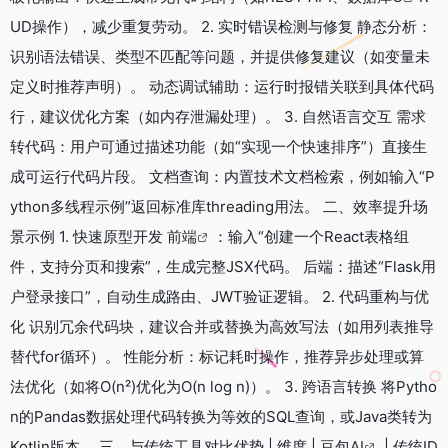
UD操作），减少重复劳动。 2. 实时错误检测与修复 静态分析：
识别语法错误、类型不匹配等问题，并提供修复建议（如变量未
定义时推荐声明）。 动态调试辅助：运行时报错关联到具体代码
行，建议优化方案（如内存泄漏处理）。 3. 自然语言交互 需求
转代码：用户可通过描述功能（如“实现一个快速排序”）直接生
成可运行代码片段。 文档查询：内置技术文档检索，例如输入“P
ython多线程示例”返回标准库threading用法。 二、效率提升场
景示例 1. 快速原型开发
前端
：输入“创建一个React表格组
件，支持分页和搜索”，生成完整JSX代码。 后端：描述“Flask用
户登录接口”，自动生成路由、JWT验证逻辑。 2. 代码重构与优
化 识别冗余代码块，建议合并或替换为高效写法（如用列表推导
替代for循环）。 性能分析：标记耗时操作，推荐异步处理或算
法优化（如将O(n²)优化为O(n log n)）。 3. 跨语言转换 将Pytho
n的Pandas数据处理代码转换为等效的SQL查询，或Java类转为
Kotlin版本。 三、与传统工具对比优势 | 维度 | 豆包
AI
| 传统ID