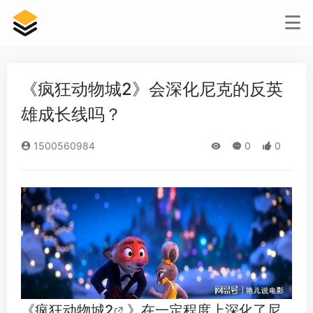
《疯狂动物城2》会深化尼克的反英
雄成长线吗？
1500560984
0
0
《
疯狂动物城2
》在一定程度上深化了尼