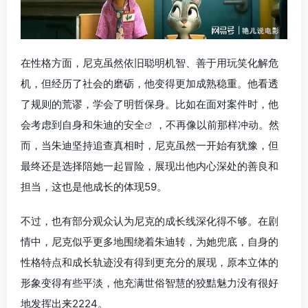
在性格方面，尼克虽然依旧聪明机智、善于用玩笑化解危
机，但经历了社会的磨砺，他变得更加成熟稳重。他看透
了规则的荒谬，学会了明哲保身。比如在面对案件时，他
会考虑到自身和朱迪的
安全
，不再像以前那样冲动。然
而，当朱迪坚持追查真相时，尼克虽然一开始有犹豫，但
最终还是选择陪她一起冒险，展现出他内心深处的善良和
担当，这也是他成长的体现59。
不过，也有部分观众认为尼克的成长线深化得不够。在剧
情中，尼克似乎更多地围绕着朱迪转，为她兜底，自身的
性格特点和成长轨迹没有得到更充分的展现，原本立体的
形象变得有些平淡，他充满世俗智慧的狡黠魅力没有很好
地发挥出来2224。