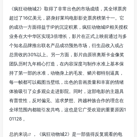
《疯狂动物城2》取得了非常出色的市场成绩，其全球票房
超过了16亿美元，跻身好莱坞电影影史票房榜第十一。它
的成功一方面得益于IP的沉淀积累，疯狂动物城IP相关授权
业务在大中华区实现3倍增长，影片在正式上映前通过与多
个知名品牌推出联名产品成功预热市场，衍生品收入或占
总营收的30%以上。另一方面，影片由原班奥斯卡金像奖
团队历时九年精心打造，在内容深度与制作水准上基本保
持了第一部的水准，动物身上的毛发、鳞片都特别逼真，
每一帧都可以截图当壁纸，出色的音画质量和丰富的情绪
体验吸引了众多观众走进影院。同时，这部电影的主题具
有普世性，反对偏见、追求梦想、跨越种族合作的理念在
全球范围内都能引发共鸣，这也是它广受欢迎的重要原因1
01128 。
总的来说
，《疯狂动物城2》是一部值得反复观看的电