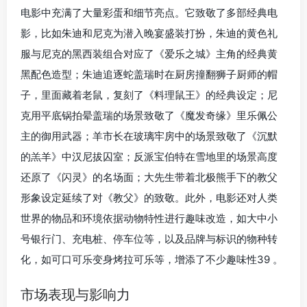
电影中充满了大量彩蛋和细节亮点。它致敬了多部经典电
影，比如朱迪和尼克为潜入晚宴盛装打扮，朱迪的黄色礼
服与尼克的黑西装组合对应了《爱乐之城》主角的经典黄
黑配色造型；朱迪追逐蛇盖瑞时在厨房撞翻狮子厨师的帽
子，里面藏着老鼠，复刻了《料理鼠王》的经典设定；尼
克用平底锅拍晕盖瑞的场景致敬了《魔发奇缘》里乐佩公
主的御用武器；羊市长在玻璃牢房中的场景致敬了《沉默
的羔羊》中汉尼拔囚室；反派宝伯特在雪地里的场景高度
还原了《闪灵》的名场面；大先生带着北极熊手下的教父
形象设定延续了对《教父》的致敬。此外，电影还对人类
世界的物品和环境依据动物特性进行趣味改造，如大中小
号银行门、充电桩、停车位等，以及品牌与标识的物种转
化，如可口可乐变身烤拉可乐等，增添了不少趣味性39 。
市场表现与影响力