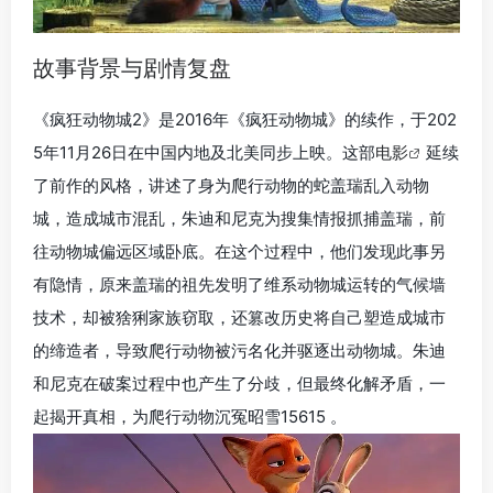
故事背景与剧情复盘
《疯狂动物城2》是2016年《疯狂动物城》的续作，于202
5年11月26日在中国内地及北美同步上映。这部
电影
延续
了前作的风格，讲述了身为爬行动物的蛇盖瑞乱入动物
城，造成城市混乱，朱迪和尼克为搜集情报抓捕盖瑞，前
往动物城偏远区域卧底。在这个过程中，他们发现此事另
有隐情，原来盖瑞的祖先发明了维系动物城运转的气候墙
技术，却被猞猁家族窃取，还篡改历史将自己塑造成城市
的缔造者，导致爬行动物被污名化并驱逐出动物城。朱迪
和尼克在破案过程中也产生了分歧，但最终化解矛盾，一
起揭开真相，为爬行动物沉冤昭雪15615 。