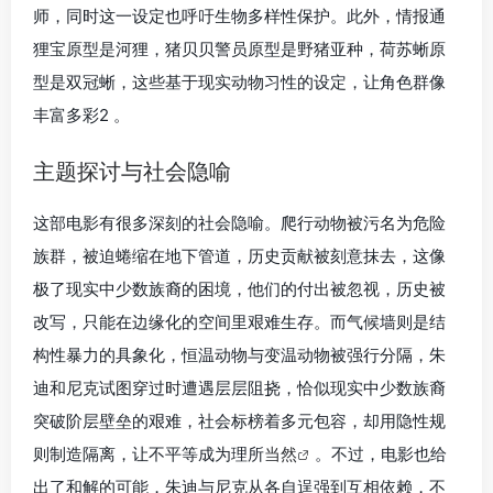
师，同时这一设定也呼吁生物多样性保护。此外，情报通
狸宝原型是河狸，猪贝贝警员原型是野猪亚种，荷苏蜥原
型是双冠蜥，这些基于现实动物习性的设定，让角色群像
丰富多彩2 。
主题探讨与社会隐喻
这部电影有很多深刻的社会隐喻。爬行动物被污名为危险
族群，被迫蜷缩在地下管道，历史贡献被刻意抹去，这像
极了现实中少数族裔的困境，他们的付出被忽视，历史被
改写，只能在边缘化的空间里艰难生存。而气候墙则是结
构性暴力的具象化，恒温动物与变温动物被强行分隔，朱
迪和尼克试图穿过时遭遇层层阻挠，恰似现实中少数族裔
突破阶层壁垒的艰难，社会标榜着多元包容，却用隐性规
则制造隔离，让不平等成为理所
当然
。不过，电影也给
出了和解的可能，朱迪与尼克从各自逞强到互相依赖，不