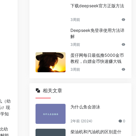
下载deepseek官方正版方法
3周前
Deepseek免登录使用方法详
解
3周前
蛋仔网每日最低撸5000金币
教程，白嫖金币快速赚大钱
3周前
相关文章
么（幼
为什么鱼会游泳
活
现
科学知
2年前 (2024)
0
比幼
柴油机和汽油机的区别是什
理解能