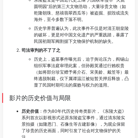
圆明园”后的第三大文物浩劫，大量珍贵文物（如
乾隆朝珠、慈禧翡翠西瓜等）被盗掘、损毁或流失
海外，至今多数下落不明。
历史学界普遍认为，此次事件不仅是对清王朝皇陵
的破坏，更是对中国文化遗产的严重践踏，暴露了
民国初期军阀割据下文物保护机制的缺失。
司法审判的不了了之
历史上，盗墓事件曝光后，迫于舆论压力，阎锡山
组织军事法庭审理此案，但孙殿英通过行贿权贵
（如将部分珍宝赠予蒋介石、宋美龄、戴笠等）最
终逃脱制裁，仅下属谭温江被短暂关押后释放，凸
显了民国时期司法的腐败与权力的滥用。
影片的历史价值与局限
历史价值
：作为80年代历史传奇类影片，《东陵大盗》
系列首次以影视形式还原东陵盗宝事件，通过清东陵实
景拍摄（如隆恩门、石像生等古建影像），为观众保留
了珍贵的历史画面，同时引发了社会对文物保护的关
注。