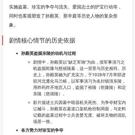
实施盗墓、珍宝的争夺与流失、爱国志士的护宝行动等，
同时也客观塑造了孙殿英、那辛庭等历史人物的复杂形
象。
剧情核心情节的历史依据
孙殿英盗掘东陵的动机与过程
剧情中，孙殿英以“缺乏军饷”为由，借军事演习之
机盗掘乾隆与慈禧陵墓，这一背景与历史相符。历
史上，孙殿英确为扩充实力，于1928年7月率部进
驻河北遵化马兰峪，以军事演习为名封锁清东陵，
用炸药炸开地宫入口，盗掘了裕陵（乾隆陵）和定
东陵（慈禧陵）。
影片描述士兵因墓中暗器机关死伤、为争夺财宝内
讧械斗，孙殿英在墓道口架机枪控制局面，与史料
记载的盗墓过程中士兵贪婪无度、破坏文物的混乱
场景一致。
各方势力对珍宝的争夺