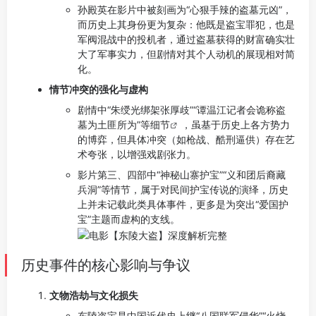
孙殿英在影片中被刻画为“心狠手辣的盗墓元凶”，
而历史上其身份更为复杂：他既是盗宝罪犯，也是
军阀混战中的投机者，通过盗墓获得的财富确实壮
大了军事实力，但剧情对其个人动机的展现相对简
化。
情节冲突的强化与虚构
剧情中“朱绶光绑架张厚歧”“谭温江记者会诡称盗
墓为土匪所为”等
细节
，虽基于历史上各方势力
的博弈，但具体冲突（如枪战、酷刑逼供）存在艺
术夸张，以增强戏剧张力。
影片第三、四部中“神秘山寨护宝”“义和团后裔藏
兵洞”等情节，属于对民间护宝传说的演绎，历史
上并未记载此类具体事件，更多是为突出“爱国护
宝”主题而虚构的支线。
历史事件的核心影响与争议
文物浩劫与文化损失
东陵盗宝是中国近代史上继“八国联军侵华”“火烧