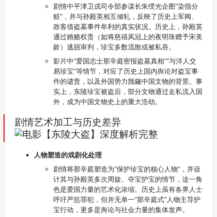
剧情中平津卫戍司令部参谋长朱绶光企图“染指分
赃”，并与孙殿英相互倾轧，反映了历史上军阀、
政客借盗墓事件牟利的真实状况。历史上，孙殿英
通过贿赂权贵（如将慈禧凤冠上的夜明珠赠予宋美
龄）逃脱审判，珍宝多数流散或被私吞。
影片中“爱国志士那辛庭密报盗墓真相”“与洋人交
易珍宝”等情节，对应了历史上国内舆论对盗宝事
件的谴责，以及外国势力觊觎中国文物的背景。事
实上，东陵珍宝被盗后，部分文物通过走私流入国
外，成为中国文物史上的重大浩劫。
剧情艺术加工与历史差异
人物塑造的戏剧化处理
剧情将那辛庭塑造为“保护珍宝的核心人物”，并设
计其与孙殿英多次周旋、夺宝护宝的情节，这一角
色是爱国力量的艺术化浓缩。历史上虽有各界人士
呼吁严惩罪犯，但并无单一“那辛庭式”人物主导护
宝行动，更多是舆论与社会力量的集体发声。