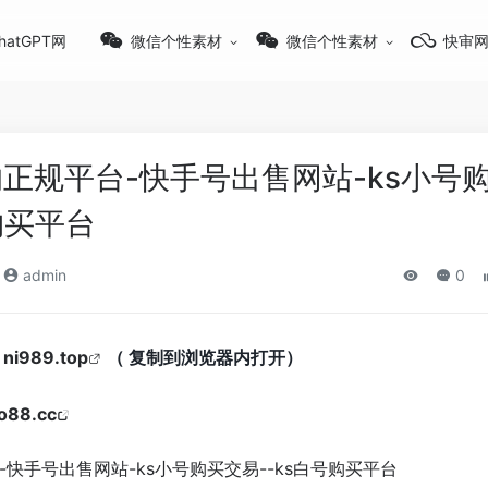
hatGPT网
微信个性素材
微信个性素材
快审
正规平台-快手号出售网站-ks小号
购买平台
admin
0
：
ni989.top
（
复制到浏览器内打开）
ao88.cc