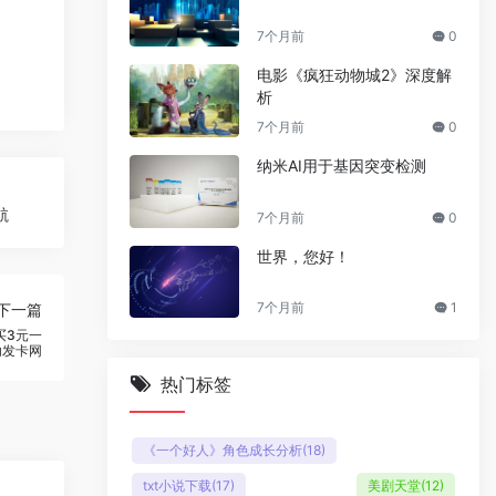
7个月前
0
电影《疯狂动物城2》深度解
析
7个月前
0
纳米AI用于基因突变检测
航
7个月前
0
世界，您好！
7个月前
1
下一篇
买3元一
助发卡网
热门标签
《一个好人》角色成长分析
(18)
txt小说下载
(17)
美剧天堂
(12)