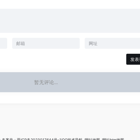
暂无评论...
所有：备案号：
晋ICP备2023017644号-1
꘡
QQ技术导航
꘡
网站地图
꘡
网站htm地图