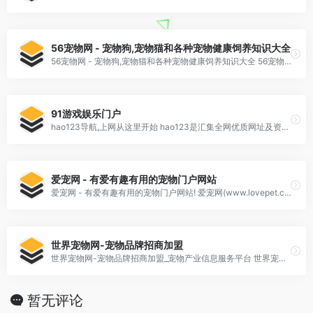
56宠物网 - 宠物狗,宠物猫和各种宠物健康饲养知识大全
56宠物网 - 宠物狗,宠物猫和各种宠物健康饲养知识大全 56宠物网专门为爱宠人士提供宠物狗,宠物猫以及各种宠物的小知识,主要包括宠物品种大全、宠物百科大全、宠物狗饲养、宠物猫美容、宠物训练以及宠物新闻资讯,需要学习怎么养宠物以及了解宠物百科常.
91游戏娱乐门户
hao123导航,上网从这里开始 hao123是汇集全网优质网址及资源的中文上网导航。及时收录影视、音乐、小说、游戏等分类的网址和内容,让您的网络生活更简单精彩。上网,从hao123开始。 91游戏娱乐门户 -
爱宠网 - 有爱有趣有用的宠物门户网站
爱宠网 - 有爱有趣有用的宠物门户网站! 爱宠网(www.lovepet.cn),一个有爱、有趣又有用的宠物网站。为广大爱宠网友提供养宠知识,宠物故事,宠物趣味,宠物百科,宠物大全,宠物医疗,宠物美图,宠物养护,宠物美容,宠物训练,疾病导航，
世界宠物网-宠物品牌招商加盟
世界宠物网-宠物品牌招商加盟_宠物产业信息服务平台 世界宠物网,是值得信赖的中小宠物企业媒体服务平台,提供海量宠物店、宠物医院、宠物食品用品品牌招商加盟、宠物品牌连锁加盟及代理、宠物产品批发供求、宠物用品生成厂家、宠物展览会报道等全方
暂无评论