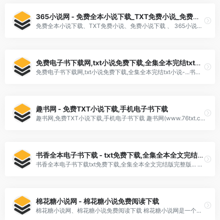
365小说网 - 免费全本小说下载_TXT免费小说_免费小说下载
免费全本小说下载、TXT免费小说、免费小说下载 、 365小说网 365小说网免费为您提供TXT免费小说、txt全本小说免费下载,365小说网无弹窗、无广告、页面干净清爽,五万本免费全本小说供您下载阅读,找免费全本小说就来365小说网。
免费电子书下载网,txt小说免费下载,全集全本完结txt小说
免费电子书下载网,txt小说免费下载,全集全本完结txt小说-...书本网是国内全集全本完结TXT电子书免费[…]
趣书网 - 免费TXT小说下载,手机电子书下载
趣书网,免费TXT小说下载,手机电子书下载 趣书网(www.76txt.com)为小说爱好者提供电子书下载,txt电子书免费下载,TXT电子书免费下载,txt全集下载,全本小说txt下载,完结小说txt下载等,深受广大读者们喜爱!
书香全本电子书下载 - txt免费下载,全集全本全文完结版完整版
书香全本电子书下载txt免费下载,全集全本全文完结版完整版... 全本电子书下载txt小说下载站,提供全集全本全文完结版完整版电子书下载,txt电子书免费下载,完本TXT小说免费下载,免费电子书下载和免费小说下载,国内最好的全本手机小说下载网站
棉花糖小说网 - 棉花糖小说免费阅读下载
棉花糖小说网、棉花糖小说免费阅读下载 棉花糖小说网是一个提供全文免费阅读下载的小说网站,网站通过网友推荐抓取最新、最好看的热门小说最新章节,让你一睹为快,是广大网络小说爱好者必备的小说在线阅读站点。