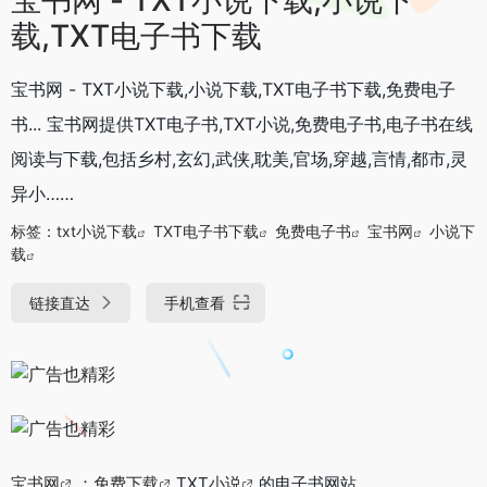
载,TXT电子书下载
宝书网 - TXT小说下载,小说下载,TXT电子书下载,免费电子
书... 宝书网提供TXT电子书,TXT小说,免费电子书,电子书在线
阅读与下载,包括乡村,玄幻,武侠,耽美,官场,穿越,言情,都市,灵
异小……
标签：
txt小说下载
TXT电子书下载
免费电子书
宝书网
小说下
载
链接直达
手机查看
宝书网
：
免费下载
TXT
小说
的电子书网站