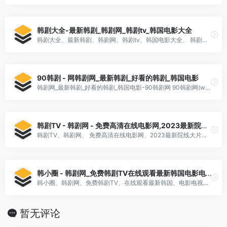
韩剧大全-最新韩剧_韩剧网_韩剧tv_韩国电影大全
韩剧大全、最新韩剧、韩剧网、韩剧tv、韩国电影大全、 韩剧大全是国外一家可在线观看、韩国电影大全,专业提供高清好看的最新韩剧,韩剧tv在线观看,韩剧网,第一时间为广大韩剧剧迷推荐精彩好看的韩国电影电视剧大...
90韩剧 - 网韩剧网_最新韩剧_好看的韩剧_韩国电影
韩剧网_最新韩剧_好看的韩剧_韩国电影-90韩剧网 90韩剧网(www.90hanju.com)为您提供最新韩剧,80s,韩国电影,好看的韩剧,韩国综艺节目在线观看,韩国明星资料,剧情介绍,韩国明星,最新好看的韩剧在线观看,80s电影网也是大家用手
韩剧TV - 韩剧网 - 免费高清在线电影网,2023最新院线大片
韩剧TV、韩剧网、 免费高清在线电影网、2023最新院线大片、韩剧TV、下饭追剧在线电影网、【vip院线大片免费看】!为您提供2023年最新电影、电视剧、动漫、综艺等,高清全集完整版手机在线观看,每天更新。
韩小圈 - 韩剧网_免费韩剧TV在线观看最新韩国电影电视剧大全
韩小圈、韩剧网、免费韩剧TV、在线观看最新韩国、电影电视剧大全 热门韩剧 美味的女大学生 HD 九尾狐传1938 更新至01集 清潭国际高中 更新至02集 猎犬2023 完结 坏妈妈2023 更新至01集 人格四重奏 完结 黑暗荣耀 完结 浪漫医生金师傅...
暂无评论