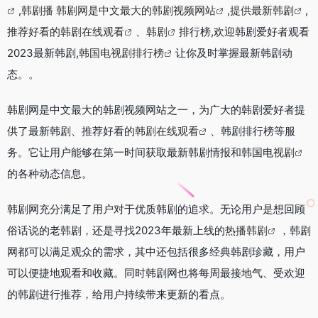
,
韩剧播 韩剧网是中文最大的韩剧视频网站
,
提供最新韩剧
,
推荐好看的韩剧在线观看
、
韩剧
排行榜,欢迎韩剧爱好者观看
2023最新韩剧,
韩国电视剧排行榜
让你及时掌握最新韩剧动
态。。
韩剧网是中文最大的韩剧视频网站之一，为广大的韩剧爱好者提
供了最新韩剧、推荐好看的
韩剧在线观看
、韩剧排行榜等服
务。它让用户能够在第一时间获取最新韩剧情报和韩国
电视剧
的各种动态信息。
韩剧网充分满足了用户对于优质韩剧的追求。无论用户是想回顾
俗话说的老韩剧，还是寻找2023年最新上线的
热播韩剧
，韩剧
网都可以满足观众的需求，其中还包括很多经典韩剧珍藏，用户
可以便捷地观看和收藏。同时韩剧网也将每周最接地气、受欢迎
的韩剧进行推荐，给用户持续带来更新的看点。