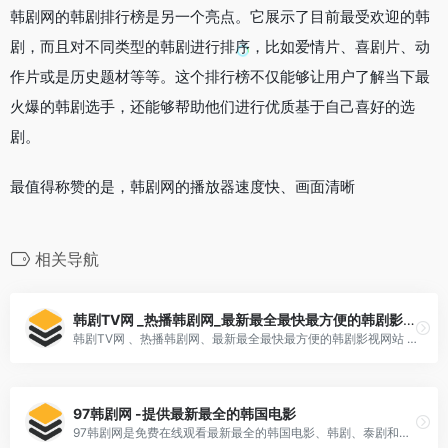
韩剧网的韩剧排行榜是另一个亮点。它展示了目前最受欢迎的韩
剧，而且对不同类型的韩剧进行排序，比如爱情片、喜剧片、动
作片或是历史题材等等。这个排行榜不仅能够让用户了解当下最
火爆的韩剧选手，还能够帮助他们进行优质基于自己喜好的选
剧。
最值得称赞的是，韩剧网的播放器速度快、画面清晰
相关导航
韩剧TV网 _热播韩剧网_最新最全最快最方便的韩剧影视网
韩剧TV网 、热播韩剧网、最新最全最快最方便的韩剧影视网站 、韩剧TV网、是国内最大的韩剧网站,提供韩剧排行榜,最新韩剧,好看的韩剧,娱乐新闻,韩国电视剧,韩流时尚
97韩剧网 -提供最新最全的韩国电影
97韩剧网是免费在线观看最新最全的韩国电影、韩剧、泰剧和美剧的综合性平台。该网站致力于为广大韩剧迷提供高清流畅的视频观看体验，同时还提供了详尽的剧集介绍和更新时间表等信息。 在该网站上可以找到各种类型的韩剧和电影，包括浪漫爱情、喜剧、历史题材、悬疑推理等等。不仅如此，如果你也喜欢泰剧或者美剧，那么这里也有你想要的内容。并且，每个剧集都有多种图像质量可以选择，满足观众不同的需求。 在大家忙碌的工作之余，放松的看一部好看的韩剧或电影也许就会让生活更加愉悦舒适。通过在97韩剧网观看，你可以节约购买正版资源的成本，同时也能够避免一些恶意软件和病毒的感染。 总的来说，97韩剧网是一个十分值得推荐的免费在线韩剧平台。它为广大韩剧迷提供了方便快捷的观影方式，不仅可以让大家尽情享受韩剧的精彩情节和演员表演，同时也节约了我们的成本。所以，如果你也是一个韩剧迷，那么赶紧上97韩剧网寻找属于你自己的精彩剧集吧！