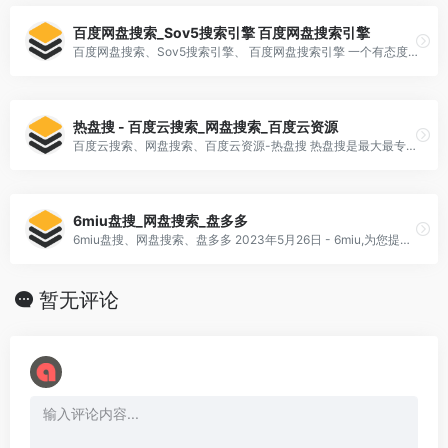
百度网盘搜索_Sov5搜索引擎 百度网盘搜索引擎
百度网盘搜索、Sov5搜索引擎、 百度网盘搜索引擎 一个有态度的搜索引擎
热盘搜 - 百度云搜索_网盘搜索_百度云资源
百度云搜索、网盘搜索、百度云资源-热盘搜 热盘搜是最大最专业的百度云网盘搜索引擎,为你提供免费的网盘云搜索服务。你可以在这里搜索电影、电视剧、小说、文档、资料等百度云资源,是你百度云搜索的好帮手。
6miu盘搜_网盘搜索_盘多多
6miu盘搜、网盘搜索、盘多多 2023年5月26日 - 6miu,为您提供盘搜资源网盘搜索,帮你找到学习、娱乐、工作、生活的盘多多下载利器,电子书、视频、教程、群组等应有尽有,6miu在手,资源你有。
暂无评论