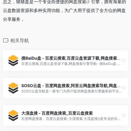
总之，猪猪盘是一个专业而便捷的
网盘搜索
引擎，拥有海量的
云盘数据资源和多种实用功能，为广大用于提供了全方位的网盘
分享服务，
相关导航
搜BaiDu盘 - 百度云搜索,百度云盘资源下载,网盘搜索引擎导航
百度云搜索,百度云盘资源下载,网盘搜索引擎导航- 搜BaiDu盘 该页面因服务器不稳定可能无法正常访问 ! 搜BaiDu盘是基于云搜索,最大的云盘资源搜索中心,千万级大数据量,让您一网打尽所有的网盘资源,支持百度网盘,阿里云盘等国内十大网盘. 国内十大网盘导航: 网盘搜索网站
SOSO云盘 - 百度网盘搜索,阿里云网盘搜索导航,网盘链接提取码
SOSO云盘导航是一家专门为用户提供网盘搜索引擎服务的平台。它可以帮助用户轻松快速地查找想要的网络数据，比如百度网盘、阿里云盘等主流网络数据存储服务。
大漠盘搜 - 百度网盘搜索_百度云盘搜索
百度网盘搜索、百度云盘搜索-大漠搜索 大漠盘搜()是专业的百度云搜索引擎、网盘搜索引擎,搜索大量精品的的百度云资源下载,每天收录百度云资源、百度网盘资源,包括各类高清电影、电视剧、种子、小说等网... 大漠盘搜