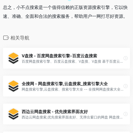
总之，小不点搜索是一个值得信赖的正版资源搜索引擎，它以快
速、准确、全面和合法的搜索服务，帮助用户一网打尽好资源。
相关导航
V盘搜 - 百度网盘搜索引擎-百度云盘搜索
百度网盘搜索引擎、百度云盘搜索、V盘搜、V盘搜 基于百度云盘(百度网盘)资源搜索,致力于云盘资源的技术收集和整理,千万级的大数据量,每天都会更新收录大量视频,种子,小说,壁纸,音乐等优质网盘资源,各种百度网盘资源
全搜网 - 网盘搜索引擎,云盘搜索_搜索引擎大全
网盘搜索引擎,云盘搜索、搜索引擎大全 -- 全搜网网盘搜索大全,最好的网盘搜索引擎,百度网盘,115盘,360网盘,中文搜索引擎大全:收录电子书、学习资料、电影、动漫、游戏、软件、高品质音乐等海量网盘资源。 全搜网
西边云网盘搜索 - 优先搜索界面友好
西边云网盘搜索,优先搜索界面友好、无弹出窗口的网盘 网盘搜索引擎,搜索网盘上的各种资源,包括百度云网盘、新浪微盘、新浪共享资料、金山快盘、360云盘、腾讯微云、迅雷快传和华为网盘等主流网盘。