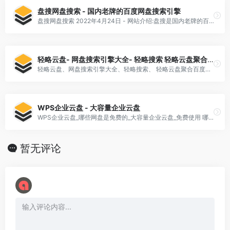
盘搜网盘搜索 - 国内老牌的百度网盘搜索引擎
盘搜网盘搜索 2022年4月24日 - 网站介绍:盘搜是国内老牌的百度网盘搜索引擎,也是百度网盘,乐视云盘搜索,迅雷快传,可乐云盘,华为网盘等多种优秀网盘搜索集一身,是数千万盘友*网盘搜索
轻略云盘- 网盘搜索引擎大全- 轻略搜索 轻略云盘聚合百度
轻略云盘、网盘搜索引擎大全、轻略搜索、 轻略云盘聚合百度、微盘、360、网易云等主流网盘的搜索引擎,一站式搜索工作学习资料和休闲娱乐资源,云盘垂直搜索引擎,是数千万盘友首选搜索工具。
WPS企业云盘 - 大容量企业云盘
WPS企业云盘_哪些网盘是免费的_大容量企业云盘_免费使用 哪些网盘是免费的,WPS企业云盘,免费大容量云存储空间,企业文件统一存储共享;支持多人协作编辑云盘文件,也可设置云盘文件的操作权限,确保云盘文件安全.
暂无评论