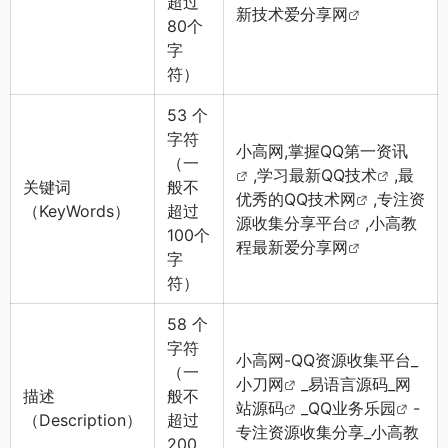
超过
新技术爱
分享网
80个
字
符）
53
个
字符
小高网,
掌握QQ第一资讯
（一
,
学习最新QQ技术
,
最
关键词
般不
优秀的QQ技术网
,
专注资
（KeyWords）
超过
源收集分享平台
,
小高教
100个
程最新爱分享网
字
符）
58
个
字符
小高网-QQ资源收集平台_
（一
小刀网
_易语言源码_
网
描述
般不
站源码
_
QQ业务乐园
-
（Description）
超过
专注资源收集分享_小高教
200