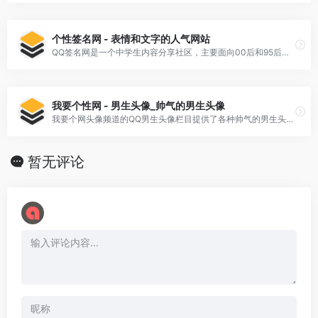
个性签名网 - 表情和文字的人气网站
QQ签名网是一个中学生内容分享社区，主要面向00后和95后这两个年龄段的用户。在这个社区里，用户可以发布自己的[…]
我要个性网 - 男生头像_帅气的男生头像
我要个网头像频道的QQ男生头像栏目提供了各种帅气的男生头像，这些头像与字体、背景和其他设计元素相结合，旨在帮助男性用户打造出一个独特、个性化的QQ头像。除了超酷的头像之外，这个栏目也提供了许多其他有趣的内容，如网名、签名、皮肤、分组、日志、说说和照片等。
暂无评论