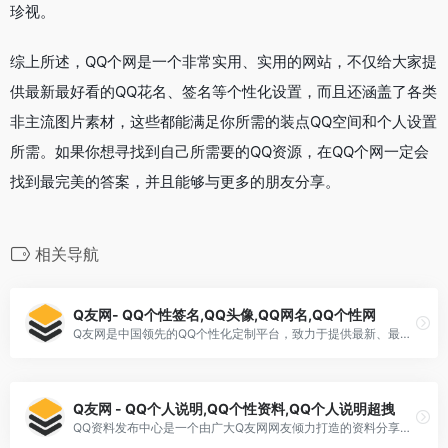
珍视。
综上所述，QQ个网是一个非常实用、实用的网站，不仅给大家提
供最新最好看的QQ花名、签名等个性化设置，而且还涵盖了各类
非主流图片素材，这些都能满足你所需的装点QQ空间和个人设置
所需。如果你想寻找到自己所需要的QQ资源，在QQ个网一定会
找到最完美的答案，并且能够与更多的朋友分享。
相关导航
Q友网- QQ个性签名,QQ头像,QQ网名,QQ个性网
Q友网是中国领先的QQ个性化定制平台，致力于提供最新、最全、最热的QQ头像、QQ签名、QQ网名和动态图片等个性化资源。它拥有大量的优秀设计师团队和数百万用户，在界面设计、视觉创意等方面追求卓越，不断创新。 首先，Q友网为我们提供了精心设计以及高品质的免费QQ个性定制服务。这为我们的虚拟世界注入了更多的生动和活力。比如丰富多彩的QQ头像可让人们在社交网络中展现自我风采，独特创意的QQ签名则能让人更好地表达自己的情感和态度。 其次，在设计上Q友网也注重用户体验。您可以根据自己的喜好选择不同的主题、风格、颜色和素材来进行个性化定制。除此之外，Q友网还提供了发布功能，让用户自由发表自己的作品和建立与其他人的联系，通过分享和交流，增进沟通和了解。 最后，Q友网更是一个值得信赖的安全平台。尤其是在快速发展的数据时代，隐私保护十分重要。通过Q友网的数据加密和身份认证，用户可以放心地享受这一方便、实用、富有趣味性的软件应用。 总结起来，Q友网是一个为广大QQ用户提供更多个性化选择的优秀平台。它的每一个设计和每一个细节都体现着用户需求和珍视用户体验。在Q友网，您可以尽情挥洒
Q友网 - QQ个人说明,QQ个性资料,QQ个人说明超拽
QQ资料发布中心是一个由广大Q友网网友倾力打造的资料分享平台，旨在提供丰富多样的QQ个人说明以及个性资料。这些资料涵盖了伤感、幸福、爱情等各类主题，可以满足不同用户的需求。