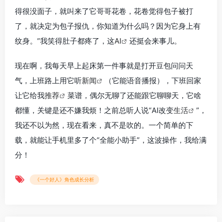
得很没面子，就叫来了它哥哥花卷，花卷觉得包子被打
了，就决定为包子报仇，你知道为什么吗？因为它身上有
纹身。”我笑得肚子都疼了，这
AI
还挺会来事儿。
现在啊，我每天早上起床第一件事就是打开豆包问问天
气，上班路上用它听
新闻
（它能语音播报），下班回家
让它给我
推荐
菜谱，偶尔无聊了还能跟它聊聊天，它啥
都懂，关键是还不嫌我烦！之前总听人说“AI改变
生活
”，
我还不以为然，现在看来，真不是吹的。一个简单的下
载，就能让手机里多了个“全能小助手”，这波操作，我给满
分！
《一个好人》角色成长分析