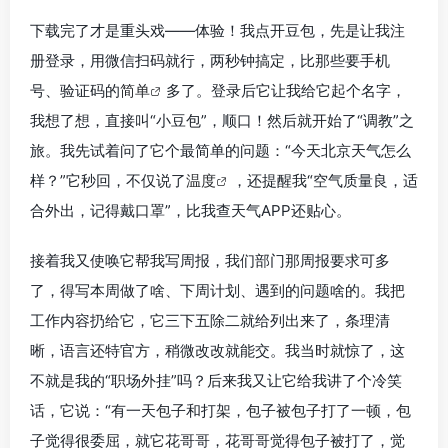
下载完了才是重头戏——体验！我点开豆包，先是让我注
册登录，用微信扫码就行，两秒钟搞定，比那些要手机
号、验证码的
简单
多了。登录后它让我给它起个名字，
我想了想，直接叫“小豆包”，顺口！然后就开始了“调教”之
旅。我先试着问了它个最简单的问题：“今天北京天气怎么
样？”它秒回，不仅说了
温度
，还提醒我“空气质量良，适
合外出，记得戴口罩”，比我查天气APP还贴心。
接着我又使唤它帮我写周报，我们部门那周报要求可多
了，得写本周做了啥、下周计划、遇到的问题啥的。我把
工作内容扔给它，它三下五除二就给列出来了，条理清
晰，语言还特官方，稍微改改就能交。我当时就惊了，这
不就是我的“职场外挂”吗？后来我又让它给我讲了个冷笑
话，它说：“有一天包子和打架，包子被包子打了一顿，包
子觉得很委屈，就它花哥哥，花哥哥觉得包子被打了，觉