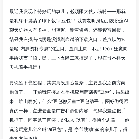
最近我发现个特好玩的事儿，必须跟大伙儿唠唠——那就
是我终于摸清了咋下载“al豆包”！以前老听身边朋友说这AI
聊天机器人有多神，能陪聊、能查资料、还能帮写周报，
结果我左找右找愣是没找到靠谱的下载入口，差点以为它
是啥“内测资格专属”的宝贝。直到上周，我那 tech 狂魔同
事给我支了招，嘿，三下五除二就搞定了，现在恨不得天
天抱着手机玩！
要说这下载过程，其实真没那么复杂，主要是我之前方向
跑偏了。一开始我
直接
在手机应用商店搜“豆包”，结果出
来一堆山寨货，什么“豆包聊天室”“豆包助手”，图标做得跟
真的一样，点进去全是广告和低俗内容，气得我差点把手
机摔了。同事见了直笑，说我太“耿直”，得换个思路——他
说这玩意儿全名叫“al豆包”，是“字节跳动”家的亲儿子，得
去官方渠道找。