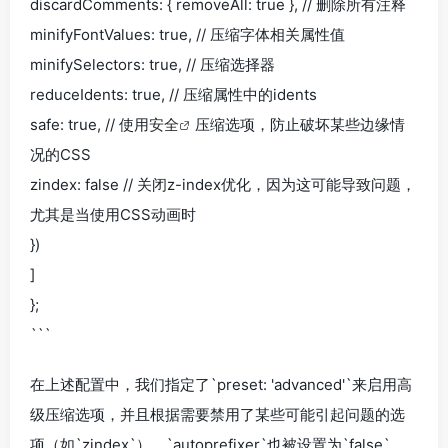
discardComments: { removeAll: true }, // 删除所有注释
minifyFontValues: true, // 压缩字体相关属性值
minifySelectors: true, // 压缩选择器
reduceIdents: true, // 压缩属性中的idents
safe: true, // 使用
安全
压缩选项，防止破坏某些边缘情
况的CSS
zindex: false // 关闭z-index优化，因为这可能导致问题，
尤其是当使用CSS动画时
})
]
};
```
在上述配置中，我们指定了`preset: 'advanced'`来启用高
级压缩选项，并且根据需要禁用了某些可能引起问题的选
项（如`zindex`）。`autoprefixer`也被设置为`false`，