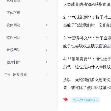
素材资源
人类或其他动物来获取血液
字体下载
2. **气味识别**：蚊
当蚊子飞近我们时，它们能
软件网站
软件网站
3. **营养补充**：除
蚊子也会吸收皮肤表面的盐
音乐网站
4. **繁殖需要**：雌
图片制作
后代，这也是为什么雌性蚊
网盘搜索
所以，无论我们多么想避免
要。或许除了使用驱蚊液和
为什么蚊子喜欢叮人？