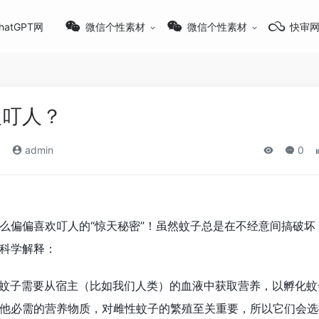
hatGPT网
微信个性素材
微信个性素材
快审
欢叮人？
)
admin
0
么偏偏喜欢叮人的“惊天秘密”！虽然蚊子总是在不经意间搞破坏
科学解释：
年雌性蚊子需要从宿主（比如我们人类）的血液中获取营养，以孵化
他必需的营养物质，对雌性蚊子的繁殖至关重要，所以它们会选