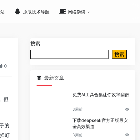
网站
原版技术导航
网络杂谈
搜索
搜索
0
最新文章
免费AI工具合集让你效率翻倍
，但
3周前
下载deepseek官方正版最安
蚊子的
全高效渠道
择叮
3周前