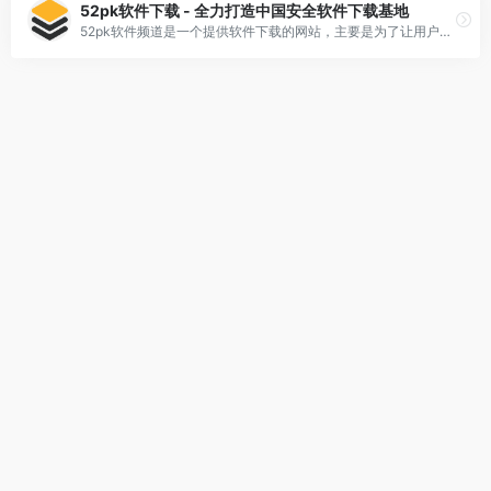
52pk软件下载 - 全力打造中国安全软件下载基地
52pk软件频道是一个提供软件下载的网站，主要是为了让用户可以方便地获取最新的官方软件。该网站每天都会更新大量软件，全力打造中国的安全软件下载基地。由于该网站下载的软件都是官方版本，因此用户可以放心地下载和使用。