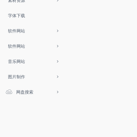
素材资源
字体下载
软件网站
软件网站
音乐网站
图片制作
网盘搜索