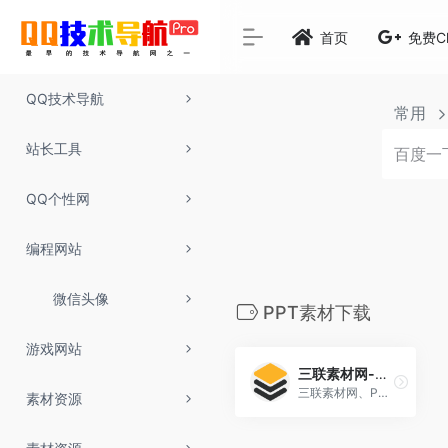
首页
免费C
QQ技术导航
常用
站长工具
QQ个性网
编程网站
微信头像
PPT素材下载
游戏网站
三联素材网-PPT素材下载
三联素材网、PPT素材下载、模板下载、课件免费下载、office... 三联素材网提供各类PPT素材模板下载、PPT幻灯片、PPT背景图、PPT素材、PPT课件、PT模板下载、PPT图表免费下载,office教程、word教程、excel教程、wps教程免费分享。
素材资源