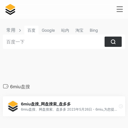
常用
百度
Google
站内
淘宝
Bing
6miu盘搜
6miu盘搜_网盘搜索_盘多多
6miu盘搜、网盘搜索、盘多多 2023年5月26日 - 6miu,为您提供盘搜资源网盘搜索,帮你找到学习、娱乐、工作、生活的盘多多下载利器,电子书、视频、教程、群组等应有尽有,6miu在手,资源你有。